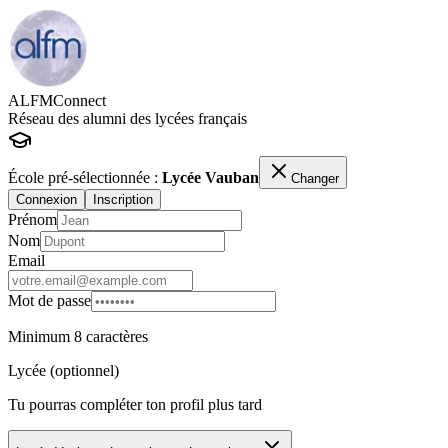
ALFMConnect
Réseau des alumni des lycées français
École pré-sélectionnée :
Lycée Vauban
Changer
Connexion
Inscription
Prénom
Nom
Email
Mot de passe
Minimum 8 caractères
Lycée (optionnel)
Tu pourras compléter ton profil plus tard