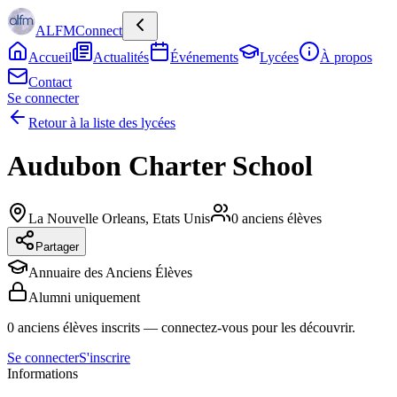
ALFMConnect
Accueil
Actualités
Événements
Lycées
À propos
Contact
Se connecter
Retour à la liste des lycées
Audubon Charter School
La Nouvelle Orleans
,
Etats Unis
0
anciens élèves
Partager
Annuaire des Anciens Élèves
Alumni uniquement
0
anciens élèves inscrits
— connectez-vous pour les découvrir.
Se connecter
S'inscrire
Informations