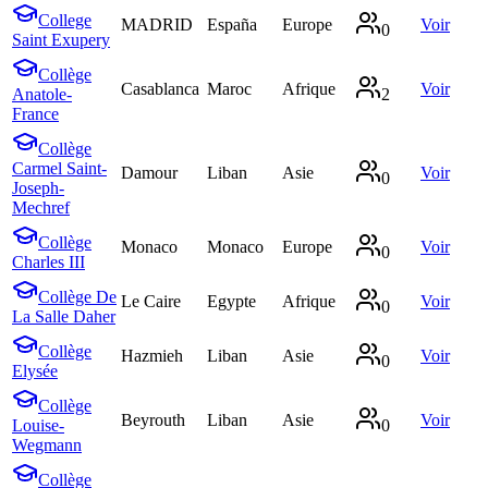
College
MADRID
España
Europe
Voir
0
Saint Exupery
Collège
Casablanca
Maroc
Afrique
Voir
Anatole-
2
France
Collège
Carmel Saint-
Damour
Liban
Asie
Voir
0
Joseph-
Mechref
Collège
Monaco
Monaco
Europe
Voir
0
Charles III
Collège De
Le Caire
Egypte
Afrique
Voir
0
La Salle Daher
Collège
Hazmieh
Liban
Asie
Voir
0
Elysée
Collège
Beyrouth
Liban
Asie
Voir
Louise-
0
Wegmann
Collège