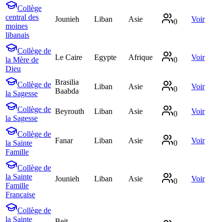
Collège
central des
Jounieh
Liban
Asie
Voir
0
moines
libanais
Collège de
Le Caire
Egypte
Afrique
Voir
la Mère de
0
Dieu
Brasilia
Collège de
Liban
Asie
Voir
0
Baabda
la Sagesse
Collège de
Beyrouth
Liban
Asie
Voir
0
la Sagesse
Collège de
Fanar
Liban
Asie
Voir
la Sainte
0
Famille
Collège de
la Sainte
Jounieh
Liban
Asie
Voir
0
Famille
Française
Collège de
la Sainte
Beit