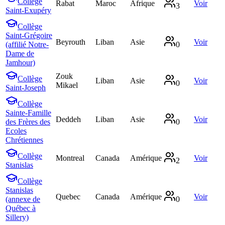
Collège
Rabat
Maroc
Afrique
Voir
3
Saint-Exupéry
Collège
Saint-Grégoire
Beyrouth
Liban
Asie
Voir
(affilié Notre-
0
Dame de
Jamhour)
Zouk
Collège
Liban
Asie
Voir
0
Mikael
Saint-Joseph
Collège
Sainte-Famille
Deddeh
Liban
Asie
Voir
des Frères des
0
Ecoles
Chrétiennes
Collège
Montreal
Canada
Amérique
Voir
2
Stanislas
Collège
Stanislas
Quebec
Canada
Amérique
Voir
(annexe de
0
Québec à
Sillery)