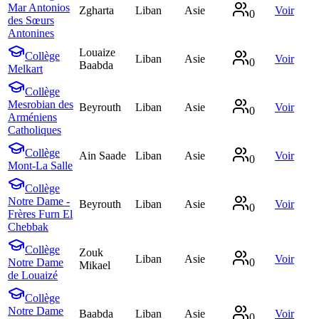
Mar Antonios
Zgharta
Liban
Asie
Voir
0
des Sœurs
Antonines
Louaize
Collège
Liban
Asie
Voir
0
Baabda
Melkart
Collège
Mesrobian des
Beyrouth
Liban
Asie
Voir
0
Arméniens
Catholiques
Collège
Ain Saade
Liban
Asie
Voir
0
Mont-La Salle
Collège
Notre Dame -
Beyrouth
Liban
Asie
Voir
0
Frères Furn El
Chebbak
Collège
Zouk
Liban
Asie
Voir
Notre Dame
0
Mikael
de Louaizé
Collège
Notre Dame
Baabda
Liban
Asie
Voir
0