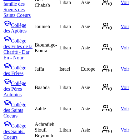
Liban
Asie
Voir
famille des
0
Chabab
Soeurs des
Saints Coeurs
Collège
Jounieh
Liban
Asie
Voir
0
des Apôtres
Collège
Btouratige-
des Filles de la
Liban
Asie
Voir
0
Koura
Charité - Dar
En - Nour
Collège
Jaffa
Israel
Europe
Voir
0
des Frères
Collège
Baabda
Liban
Asie
Voir
des Pères
0
Antonins
Collège
Zahle
Liban
Asie
Voir
des Saints
0
Coeurs
Achrafieh
Collège
Sioufi
Liban
Asie
Voir
des Saints-
0
Beyrouth
Coeurs