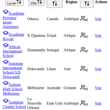
Région
Actions
Lycée
Ville
Académie
Province
Ottawa
Canada
Amérique
Voir
0
sœurs
Antonines
Académie
N Djamena
Tchad
Afrique
Voir
0
Royale
African
Diamniadio
Senegal
Afrique
Voir
International
0
School
Antonine
International
Dekwaneh
Liban
Asie
Voir
0
School AIS
Dekwaneh
Auburn
Melbourne
Australie
Océanie
Voir
High School
0
Melbourne
La
Audubon
Nouvelle
Etats Unis
Amérique
Voir
0
Charter School
Orleans