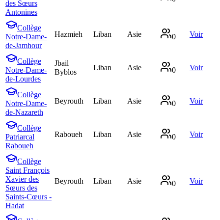
des Sœurs
Antonines
Collège
Hazmieh
Liban
Asie
Voir
Notre-Dame-
0
de-Jamhour
Collège
Jbail
Liban
Asie
Voir
Notre-Dame-
0
Byblos
de-Lourdes
Collège
Beyrouth
Liban
Asie
Voir
Notre-Dame-
0
de-Nazareth
Collège
Raboueh
Liban
Asie
Voir
Patriarcal
0
Raboueh
Collège
Saint François
Xavier des
Beyrouth
Liban
Asie
Voir
0
Sœurs des
Saints-Cœurs -
Hadat