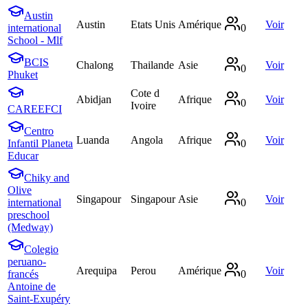
Austin
Austin
Etats Unis
Amérique
Voir
international
0
School - Mlf
BCIS
Chalong
Thailande
Asie
Voir
0
Phuket
Cote d
Abidjan
Afrique
Voir
0
Ivoire
CAREEFCI
Centro
Luanda
Angola
Afrique
Voir
Infantil Planeta
0
Educar
Chiky and
Olive
Singapour
Singapour
Asie
Voir
international
0
preschool
(Medway)
Colegio
peruano-
Arequipa
Perou
Amérique
Voir
francés
0
Antoine de
Saint-Exupéry