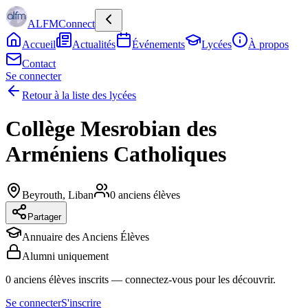
ALFMConnect
Accueil
Actualités
Événements
Lycées
À propos
Contact
Se connecter
Retour à la liste des lycées
Collège Mesrobian des
Arméniens Catholiques
Beyrouth
,
Liban
0
anciens élèves
Partager
Annuaire des Anciens Élèves
Alumni uniquement
0
anciens élèves inscrits
— connectez-vous pour les découvrir.
Se connecter
S'inscrire