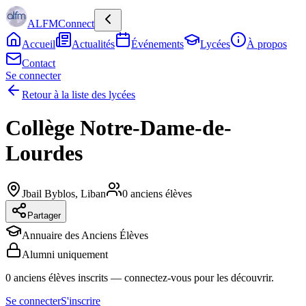
ALFMConnect
Accueil
Actualités
Événements
Lycées
À propos
Contact
Se connecter
Retour à la liste des lycées
Collège Notre-Dame-de-
Lourdes
Jbail Byblos
,
Liban
0
anciens élèves
Partager
Annuaire des Anciens Élèves
Alumni uniquement
0
anciens élèves inscrits
— connectez-vous pour les découvrir.
Se connecter
S'inscrire