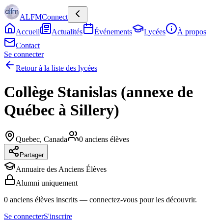
ALFMConnect
Accueil
Actualités
Événements
Lycées
À propos
Contact
Se connecter
Retour à la liste des lycées
Collège Stanislas (annexe de
Québec à Sillery)
Quebec
,
Canada
0
anciens élèves
Partager
Annuaire des Anciens Élèves
Alumni uniquement
0
anciens élèves inscrits
— connectez-vous pour les découvrir.
Se connecter
S'inscrire