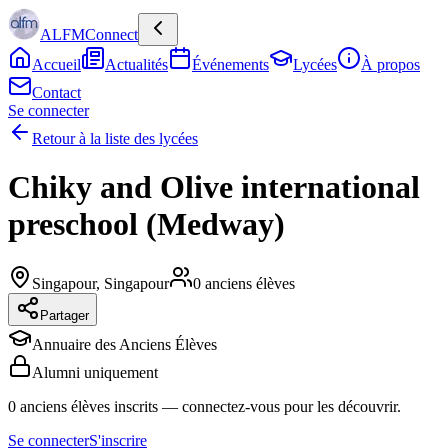
ALFMConnect
Accueil
Actualités
Événements
Lycées
À propos
Contact
Se connecter
Retour à la liste des lycées
Chiky and Olive international
preschool (Medway)
Singapour
,
Singapour
0
anciens élèves
Partager
Annuaire des Anciens Élèves
Alumni uniquement
0
anciens élèves inscrits
— connectez-vous pour les découvrir.
Se connecter
S'inscrire