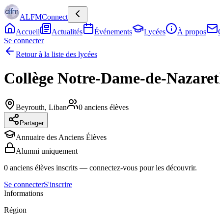
ALFMConnect
Accueil
Actualités
Événements
Lycées
À propos
Se connecter
Retour à la liste des lycées
Collège Notre-Dame-de-Nazare
Beyrouth
,
Liban
0
anciens élèves
Partager
Annuaire des Anciens Élèves
Alumni uniquement
0
anciens élèves inscrits
— connectez-vous pour les découvrir.
Se connecter
S'inscrire
Informations
Région