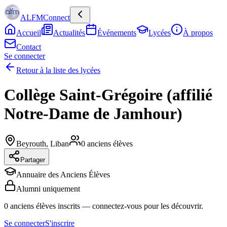
ALFMConnect
Accueil
Actualités
Événements
Lycées
À propos
Contact
Se connecter
Retour à la liste des lycées
Collège Saint-Grégoire (affilié
Notre-Dame de Jamhour)
Beyrouth
,
Liban
0
anciens élèves
Partager
Annuaire des Anciens Élèves
Alumni uniquement
0
anciens élèves inscrits
— connectez-vous pour les découvrir.
Se connecter
S'inscrire