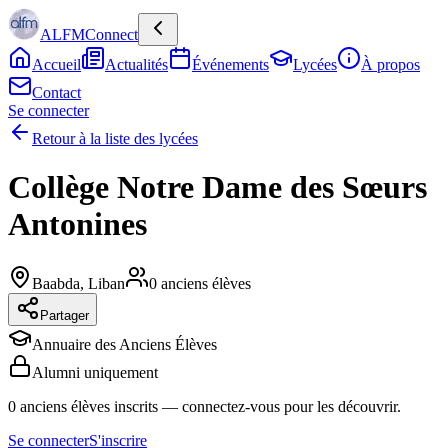
ALFMConnect
Accueil
Actualités
Événements
Lycées
À propos
Contact
Se connecter
Retour à la liste des lycées
Collège Notre Dame des Sœurs
Antonines
Baabda
,
Liban
0
anciens élèves
Partager
Annuaire des Anciens Élèves
Alumni uniquement
0
anciens élèves inscrits
— connectez-vous pour les découvrir.
Se connecter
S'inscrire