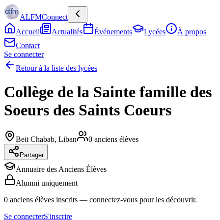
ALFMConnect
Accueil
Actualités
Événements
Lycées
À propos
Contact
Se connecter
Retour à la liste des lycées
Collège de la Sainte famille des
Soeurs des Saints Coeurs
Beit Chabab
,
Liban
0
anciens élèves
Partager
Annuaire des Anciens Élèves
Alumni uniquement
0
anciens élèves inscrits
— connectez-vous pour les découvrir.
Se connecter
S'inscrire